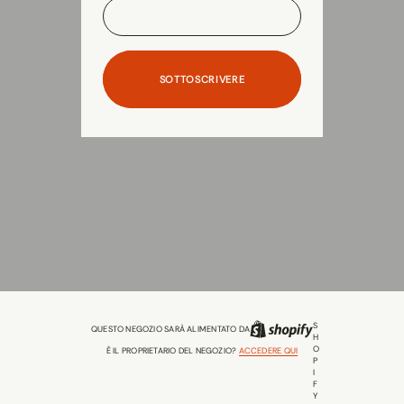
SOTTOSCRIVERE
S
QUESTO NEGOZIO SARÀ ALIMENTATO DA
H
O
È IL PROPRIETARIO DEL NEGOZIO?
ACCEDERE QUI
P
I
F
Y