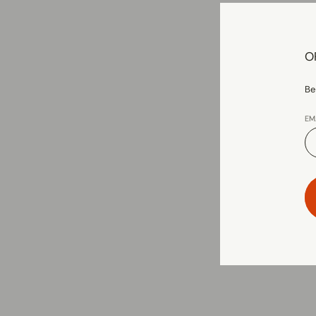
O
Be
EM