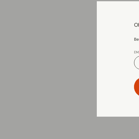
O
Be
EM