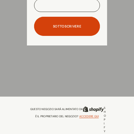
SOTTOSCRIVERE
S
QUESTO NEGOZIO SARÀ ALIMENTATO DA
H
O
È IL PROPRIETARIO DEL NEGOZIO?
ACCEDERE QUI
P
I
F
Y