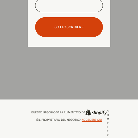
SOTTOSCRIVERE
S
QUESTO NEGOZIO SARÀ ALIMENTATO DA
H
O
È IL PROPRIETARIO DEL NEGOZIO?
ACCEDERE QUI
P
I
F
Y